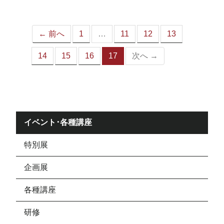
ジ）
← 前へ
1
…
11
12
13
14
15
16
17
次へ →
（こ
の
ペ
ー
ジ）
イベント･各種講座
特別展
企画展
各種講座
研修