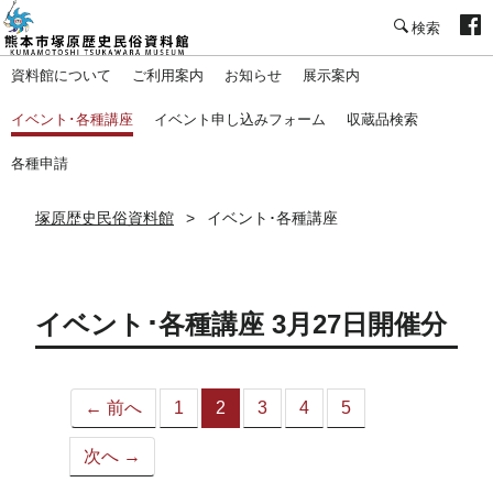
塚原歴史民俗資料館
資料館について
ご利用案内
お知らせ
展示案内
イベント･各種講座
イベント申し込みフォーム
収蔵品検索
各種申請
塚原歴史民俗資料館
イベント･各種講座
イベント･各種講座 3月27日開催分
← 前へ
1
2
3
4
5
（こ
の
次へ →
ペ
ー