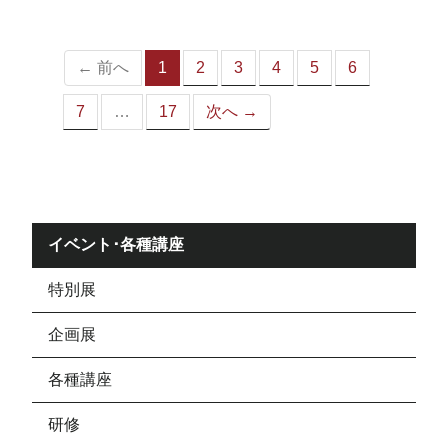
ジ）
← 前へ
1
2
3
4
5
6
（こ
の
7
…
17
次へ →
ペ
ー
ジ）
イベント･各種講座
特別展
企画展
各種講座
研修