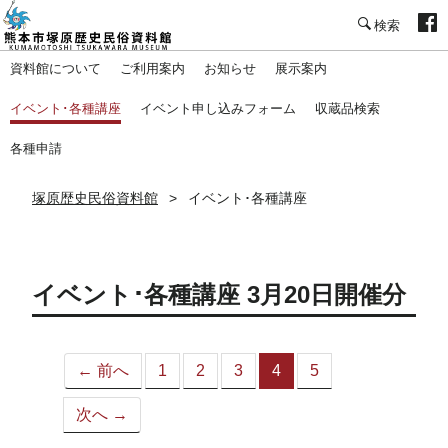
塚原歴史民俗資料館
資料館について
ご利用案内
お知らせ
展示案内
イベント･各種講座
イベント申し込みフォーム
収蔵品検索
各種申請
塚原歴史民俗資料館
イベント･各種講座
イベント･各種講座 3月20日開催分
← 前へ
1
2
3
4
5
（こ
の
次へ →
ペ
ー