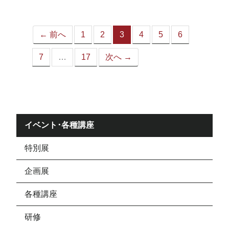
ジ）
← 前へ
1
2
3
4
5
6
（こ
の
7
…
17
次へ →
ペ
ー
ジ）
イベント･各種講座
特別展
企画展
各種講座
研修