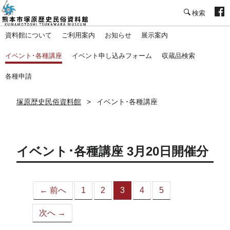
塚原歴史民俗資料館
資料館について
ご利用案内
お知らせ
展示案内
イベント･各種講座
イベント申し込みフォーム
収蔵品検索
各種申請
塚原歴史民俗資料館
イベント･各種講座
イベント･各種講座 3月20日開催分
← 前へ
1
2
3
4
5
（こ
の
次へ →
ペ
ー