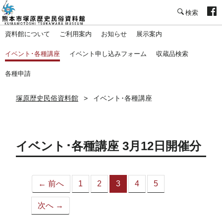
塚原歴史民俗資料館
資料館について
ご利用案内
お知らせ
展示案内
イベント･各種講座
イベント申し込みフォーム
収蔵品検索
各種申請
塚原歴史民俗資料館
イベント･各種講座
イベント･各種講座 3月12日開催分
← 前へ
1
2
3
4
5
（こ
の
次へ →
ペ
ー