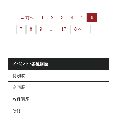
ジ）
← 前へ
1
2
3
4
5
6
（こ
の
7
8
9
…
17
次へ →
ペ
ー
ジ）
イベント･各種講座
特別展
企画展
各種講座
研修