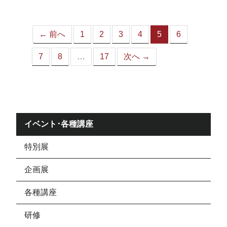
ジ）
← 前へ
1
2
3
4
5
6
（こ
の
7
8
…
17
次へ →
ペ
ー
ジ）
イベント･各種講座
特別展
企画展
各種講座
研修