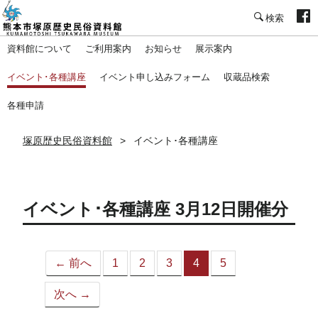
塚原歴史民俗資料館
資料館について
ご利用案内
お知らせ
展示案内
イベント･各種講座
イベント申し込みフォーム
収蔵品検索
各種申請
塚原歴史民俗資料館
イベント･各種講座
イベント･各種講座 3月12日開催分
← 前へ
1
2
3
4
5
（こ
の
次へ →
ペ
ー