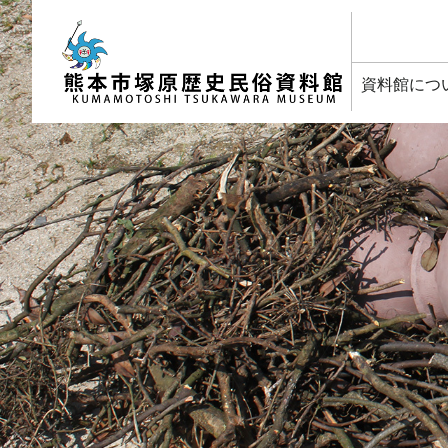
塚原歴史民俗資料館
資料館につ