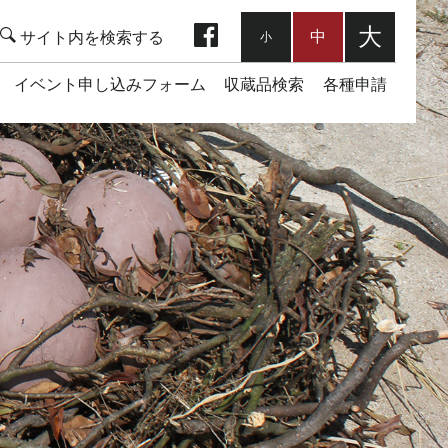
facebook
大
中
小
イベント申し込みフォーム
収蔵品検索
各種申請