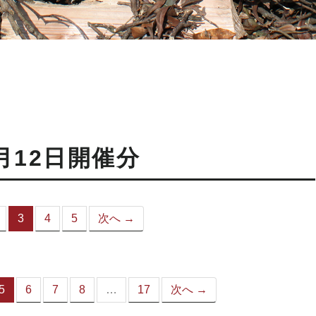
月12日開催分
3
4
5
次へ →
（こ
の
ペ
ー
ジ）
5
6
7
8
…
17
次へ →
（こ
の