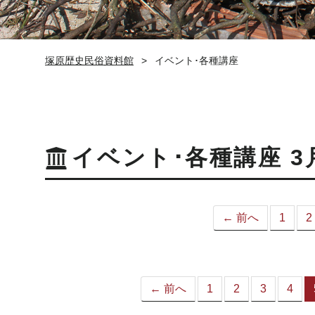
塚原歴史民俗資料館
イベント･各種講座
イベント･各種講座 3
← 前へ
1
2
← 前へ
1
2
3
4