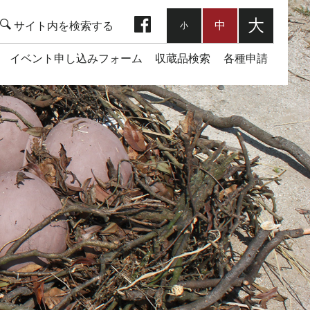
facebook
大
中
小
イベント申し込みフォーム
収蔵品検索
各種申請