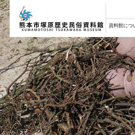
塚原歴史民俗資料館
資料館につ