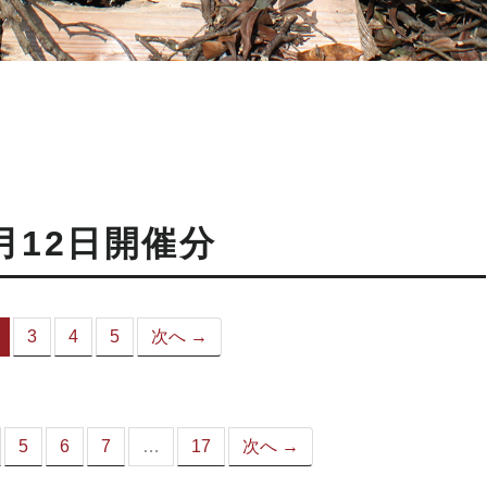
月12日開催分
3
4
5
次へ →
（こ
の
ペ
ー
ジ）
5
6
7
…
17
次へ →