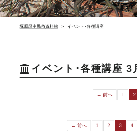
塚原歴史民俗資料館
イベント･各種講座
イベント･各種講座 3
← 前へ
1
2
← 前へ
1
2
3
4
（こ
の