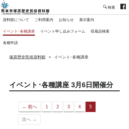
塚原歴史民俗資料館
資料館について
ご利用案内
お知らせ
展示案内
イベント･各種講座
イベント申し込みフォーム
収蔵品検索
各種申請
塚原歴史民俗資料館
イベント･各種講座
イベント･各種講座 3月6日開催分
← 前へ
1
2
3
4
5
（こ
の
次へ →
ペ
ー