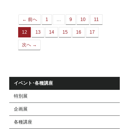
ジ）
← 前へ
1
…
9
10
11
12
13
14
15
16
17
（こ
の
次へ →
ペ
ー
ジ）
イベント･各種講座
特別展
企画展
各種講座