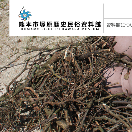
塚原歴史民俗資料館
資料館につ