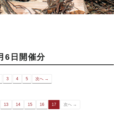
月6日開催分
3
4
5
次へ →
こ
）
13
14
15
16
17
次へ →
（こ
の