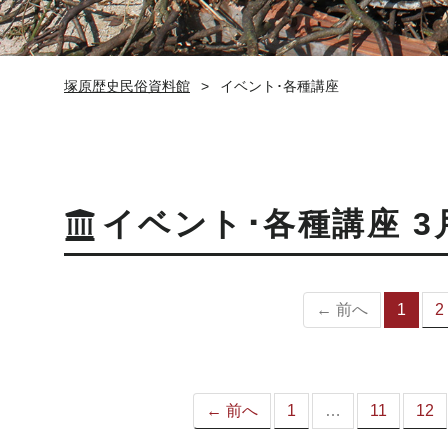
塚原歴史民俗資料館
イベント･各種講座
イベント･各種講座 3
← 前へ
1
2
（
の
ペ
ー
ジ
← 前へ
1
…
11
12