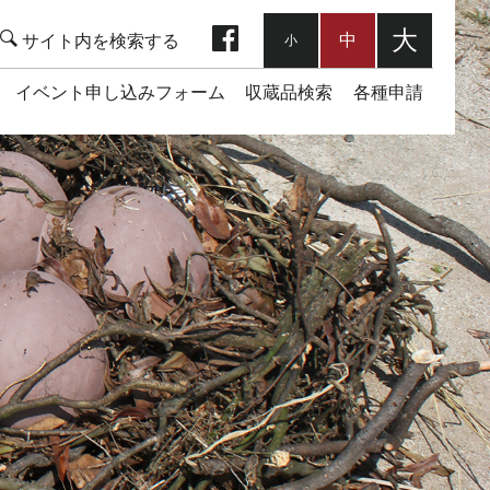
facebook
大
中
小
イベント申し込みフォーム
収蔵品検索
各種申請