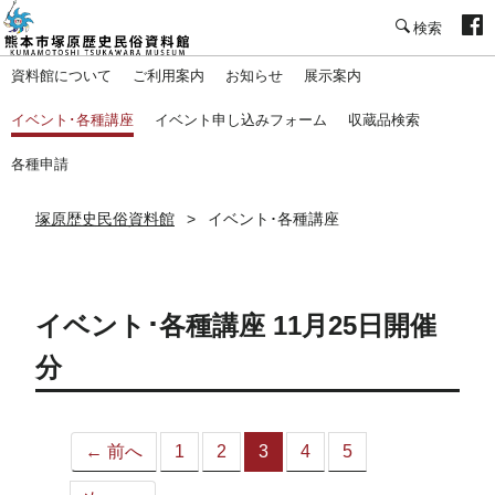
塚原歴史民俗資料館
資料館について
ご利用案内
お知らせ
展示案内
イベント･各種講座
イベント申し込みフォーム
収蔵品検索
各種申請
塚原歴史民俗資料館
イベント･各種講座
イベント･各種講座 11月25日開催
分
← 前へ
1
2
3
4
5
（こ
の