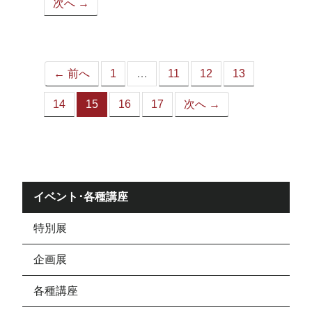
次へ →
ペ
ー
ジ）
← 前へ
1
…
11
12
13
14
15
16
17
次へ →
（こ
の
ペ
ー
ジ）
イベント･各種講座
特別展
企画展
各種講座