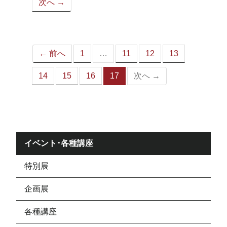
次へ →
ペ
ー
ジ）
← 前へ
1
…
11
12
13
14
15
16
17
次へ →
（こ
の
ペ
ー
ジ）
イベント･各種講座
特別展
企画展
各種講座