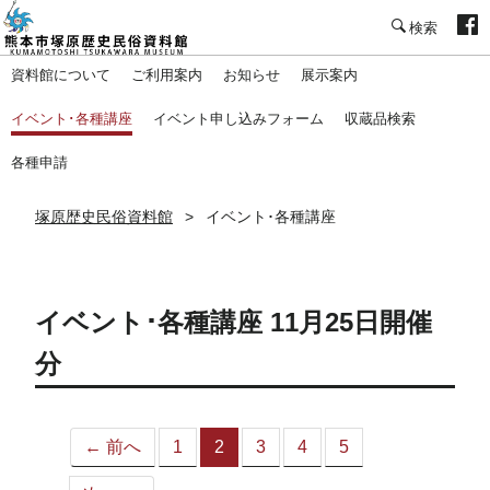
塚原歴史民俗資料館
資料館について
ご利用案内
お知らせ
展示案内
イベント･各種講座
イベント申し込みフォーム
収蔵品検索
各種申請
塚原歴史民俗資料館
イベント･各種講座
イベント･各種講座 11月25日開催
分
← 前へ
1
2
3
4
5
（こ
の