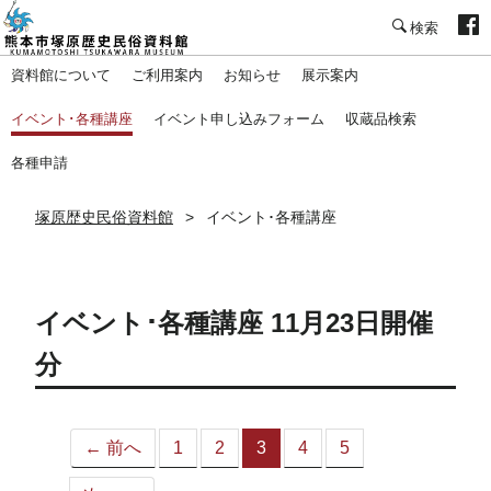
塚原歴史民俗資料館
資料館について
ご利用案内
お知らせ
展示案内
イベント･各種講座
イベント申し込みフォーム
収蔵品検索
各種申請
塚原歴史民俗資料館
イベント･各種講座
イベント･各種講座 11月23日開催
分
← 前へ
1
2
3
4
5
（こ
の