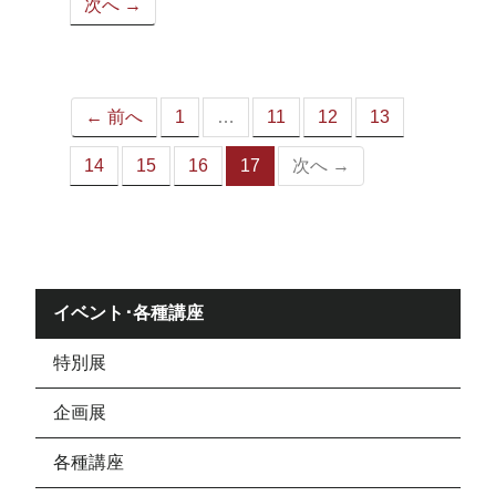
次へ →
ペ
ー
ジ）
← 前へ
1
…
11
12
13
14
15
16
17
次へ →
（こ
の
ペ
ー
ジ）
イベント･各種講座
特別展
企画展
各種講座