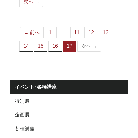
次へ →
ペ
ー
ジ）
← 前へ
1
…
11
12
13
14
15
16
17
次へ →
（こ
の
ペ
ー
ジ）
イベント･各種講座
特別展
企画展
各種講座