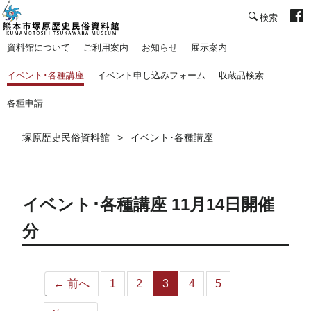
塚原歴史民俗資料館
資料館について
ご利用案内
お知らせ
展示案内
イベント･各種講座
イベント申し込みフォーム
収蔵品検索
各種申請
塚原歴史民俗資料館
イベント･各種講座
イベント･各種講座 11月14日開催
分
← 前へ
1
2
3
4
5
（こ
の