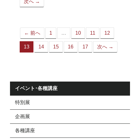
次へ →
ペ
ー
ジ）
← 前へ
1
…
10
11
12
13
14
15
16
17
次へ →
（こ
の
ペ
ー
ジ）
イベント･各種講座
特別展
企画展
各種講座