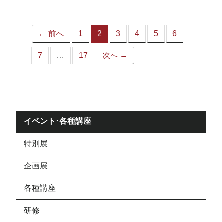
ジ）
← 前へ
1
2
3
4
5
6
（こ
の
7
…
17
次へ →
ペ
ー
ジ）
イベント･各種講座
特別展
企画展
各種講座
研修