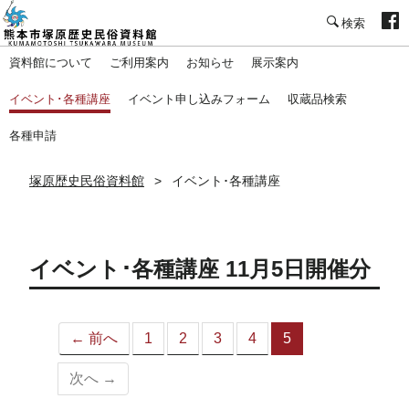
塚原歴史民俗資料館
資料館について
ご利用案内
お知らせ
展示案内
イベント･各種講座
イベント申し込みフォーム
収蔵品検索
各種申請
塚原歴史民俗資料館
イベント･各種講座
イベント･各種講座 11月5日開催分
← 前へ
1
2
3
4
5
（こ
の
次へ →
ペ
ー