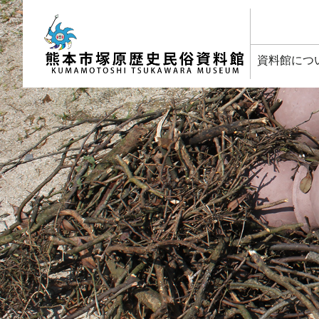
塚原歴史民俗資料館
資料館につ