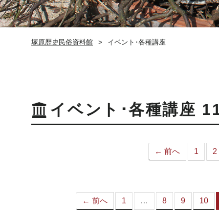
塚原歴史民俗資料館
イベント･各種講座
イベント･各種講座 1
← 前へ
1
2
← 前へ
1
…
8
9
10