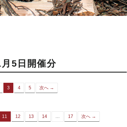
1月5日開催分
3
4
5
次へ →
（こ
の
ペ
ー
ジ）
11
12
13
14
…
17
次へ →
（こ
の