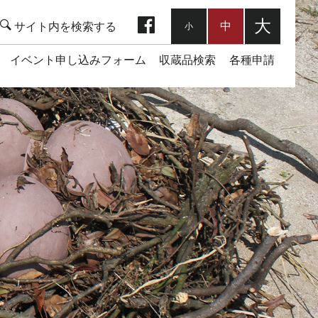
facebook
大
中
小
イベント申し込みフォーム
収蔵品検索
各種申請