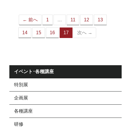
ジ）
← 前へ
1
…
11
12
13
14
15
16
17
次へ →
（こ
の
ペ
ー
ジ）
イベント･各種講座
特別展
企画展
各種講座
研修