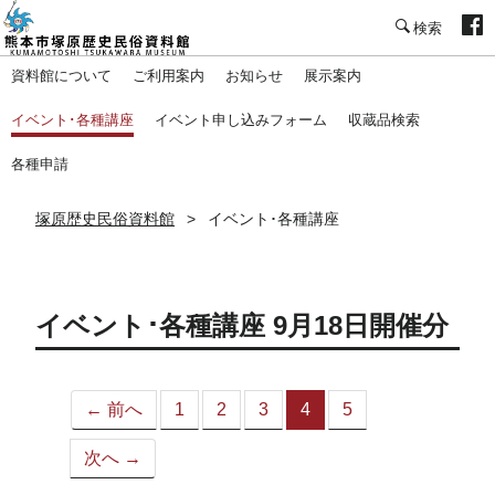
塚原歴史民俗資料館
資料館について
ご利用案内
お知らせ
展示案内
イベント･各種講座
イベント申し込みフォーム
収蔵品検索
各種申請
塚原歴史民俗資料館
イベント･各種講座
イベント･各種講座 9月18日開催分
← 前へ
1
2
3
4
5
（こ
の
次へ →
ペ
ー