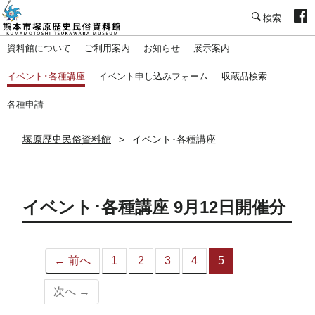
塚原歴史民俗資料館
資料館について
ご利用案内
お知らせ
展示案内
イベント･各種講座
イベント申し込みフォーム
収蔵品検索
各種申請
塚原歴史民俗資料館
イベント･各種講座
イベント･各種講座 9月12日開催分
← 前へ
1
2
3
4
5
（こ
の
次へ →
ペ
ー