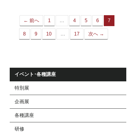
ジ）
← 前へ
1
…
4
5
6
7
（こ
の
8
9
10
…
17
次へ →
ペ
ー
ジ）
イベント･各種講座
特別展
企画展
各種講座
研修