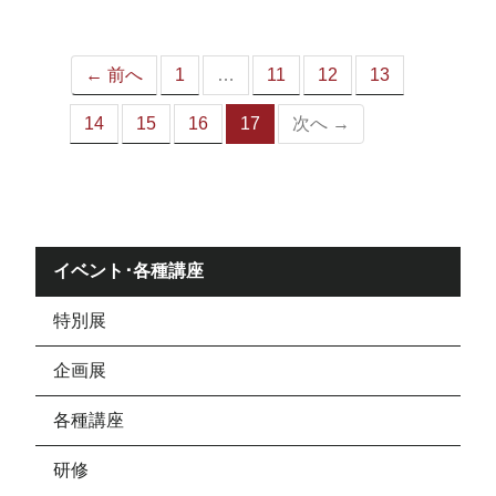
ジ）
← 前へ
1
…
11
12
13
14
15
16
17
次へ →
（こ
の
ペ
ー
ジ）
イベント･各種講座
特別展
企画展
各種講座
研修