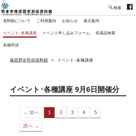
塚原歴史民俗資料館
資料館について
ご利用案内
お知らせ
展示案内
イベント･各種講座
イベント申し込みフォーム
収蔵品検索
各種申請
塚原歴史民俗資料館
イベント･各種講座
イベント･各種講座 9月6日開催分
← 前へ
1
2
3
4
5
（こ
の
次へ →
ペ
ー