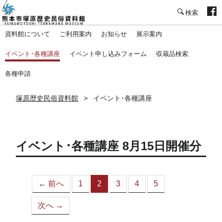
塚原歴史民俗資料館
資料館について
ご利用案内
お知らせ
展示案内
イベント･各種講座
イベント申し込みフォーム
収蔵品検索
各種申請
塚原歴史民俗資料館
イベント･各種講座
イベント･各種講座 8月15日開催分
← 前へ
1
2
3
4
5
（こ
の
次へ →
ペ
ー