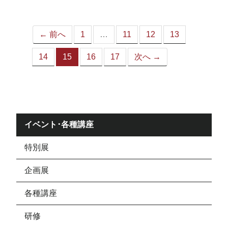
ジ）
← 前へ
1
…
11
12
13
14
15
16
17
次へ →
（こ
の
ペ
ー
ジ）
イベント･各種講座
特別展
企画展
各種講座
研修