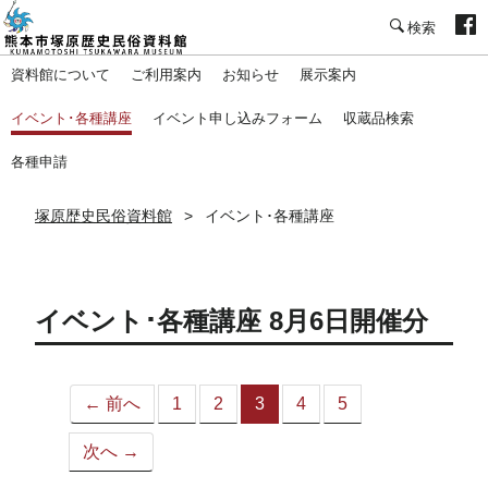
塚原歴史民俗資料館
資料館について
ご利用案内
お知らせ
展示案内
イベント･各種講座
イベント申し込みフォーム
収蔵品検索
各種申請
塚原歴史民俗資料館
イベント･各種講座
イベント･各種講座 8月6日開催分
← 前へ
1
2
3
4
5
（こ
の
次へ →
ペ
ー