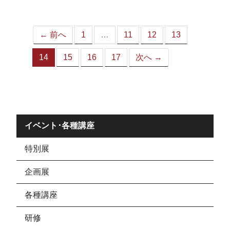
ジ）
← 前へ
1
…
11
12
13
14
15
16
17
次へ →
（こ
の
ペ
ー
ジ）
イベント･各種講座
特別展
企画展
各種講座
研修