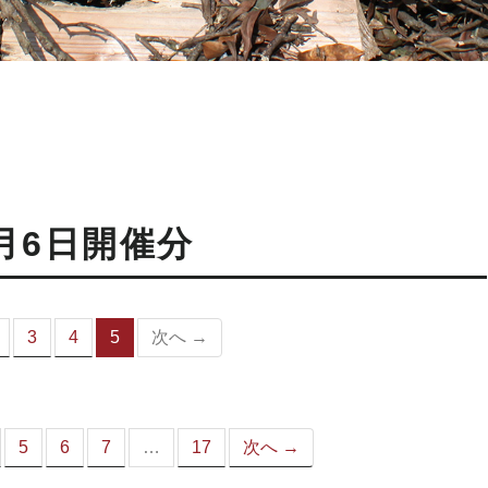
月6日開催分
3
4
5
次へ →
（こ
の
ペ
ー
ジ）
5
6
7
…
17
次へ →