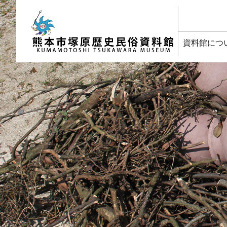
塚原歴史民俗資料館
資料館につ