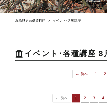
塚原歴史民俗資料館
イベント･各種講座
イベント･各種講座 8
← 前へ
1
2
← 前へ
1
2
3
4
（こ
の