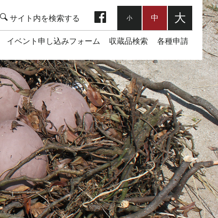
facebook
大
中
小
イベント申し込みフォーム
収蔵品検索
各種申請