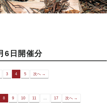
月6日開催分
3
4
5
次へ →
（こ
の
ペ
ー
ジ）
8
9
10
11
…
17
次へ →
（こ
の