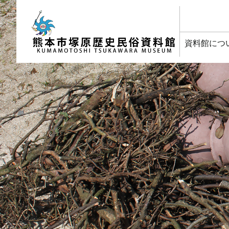
塚原歴史民俗資料館
資料館につ