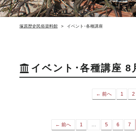
塚原歴史民俗資料館
イベント･各種講座
イベント･各種講座 8
← 前へ
1
2
← 前へ
1
…
5
6
7