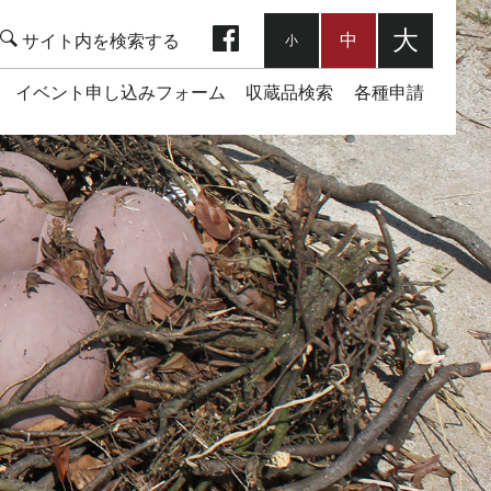
facebook
大
中
小
イベント申し込みフォーム
収蔵品検索
各種申請