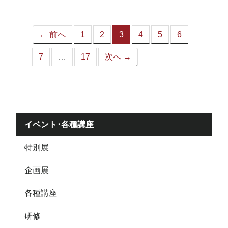
ジ）
← 前へ
1
2
3
4
5
6
（こ
の
7
…
17
次へ →
ペ
ー
ジ）
イベント･各種講座
特別展
企画展
各種講座
研修