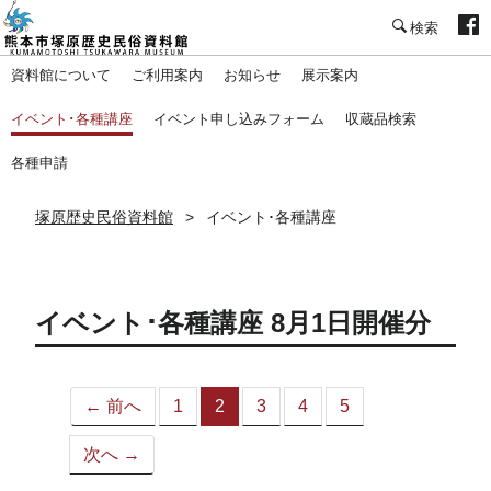
塚原歴史民俗資料館
資料館について
ご利用案内
お知らせ
展示案内
イベント･各種講座
イベント申し込みフォーム
収蔵品検索
各種申請
塚原歴史民俗資料館
イベント･各種講座
イベント･各種講座 8月1日開催分
← 前へ
1
2
3
4
5
（こ
の
次へ →
ペ
ー